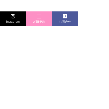
Instagram
WEB予約
お問合せ
#AI
#AIに相談
　＃キャリア相談　＃キ
ャリアコンサルティング　＃カラトラ