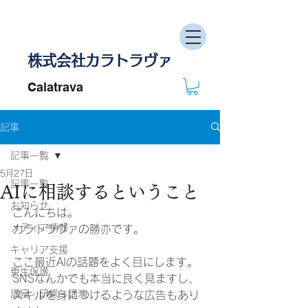
株式会社カラトラヴァ
Calatrava
記事
記事一覧
5月27日
記事一覧
AIに相談するということ
お知らせ
こんにちは。
メディア情報
カラトラヴァの勝亦です。
キャリア支援
ここ最近AIの話題をよく目にします。
更生保護
SNSなんかでも本当に良く見ますし、
講座・研修・講演
スキルを身につけるような広告もあり