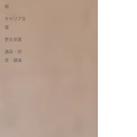
報
キャリア支
援
更生保護
講座・研
修・講演