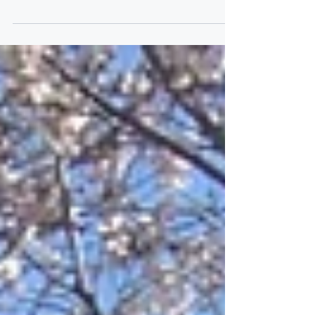
こんにちは。 カラトラヴァの勝亦です。 ここ
最近AIの話題をよく目にします。 SNSなんかで
も本当に良く見ますし、スキルを身につけるよ
うな広告もありますね。 時代の流れで、私も遅
れないようにと必死です(笑)💦 AIは使っていら
っしゃいますか？ AIに相談する、カウンセリン
グしてもらう…なんて言う話も聞いたり。 AIに
キャリア相談した方が早い、的確な答えがパッ
と返ってくる キャリアコンサルタントに相談す
ることと、AIに相談することの違いは何か な
ど、最近よく問われます。 キャリアカウンセリ
ングをしている私としては、 正直なんとも寂し
いようん辛いような…少し複雑な感情がありま
す。 また、最近事件にもなったAIに相談したこ
とによる事件の発展。 AIに児童相談所を紹介さ
れる→児童相談所に相談→警察へ通報 どれもが
間違った対処ではないけれど、何かがズレてし
まった。 自分の思いとは違った方向に進んでし
まう結果になってしまったとてもつらい事件で
した。 AIというのはとても有能で、使い方によ