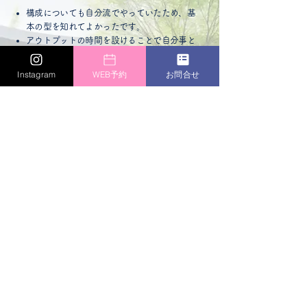
構成についても自分流でやっていたため、基
本の型を知れてよかったです。
アウトプットの時間を設けることで自分事と
して受け止める効果があるということが分か
ったので、自分の講座でもワークの時間を設
Instagram
WEB予約
お問合せ
けてみようと思います。
少人数だったので、綾子先生にも質問しやす
くてよかったです。
アイスブレイクやワークの時間もあり、受講
生同士が打ち解けながらリラックスして学ぶ
事ができました。
先生の話し方やテキストも分かりやすく、と
ても楽しく有意義な時間をありがとうござい
ました。
曖昧だった目的が明確になりました！
講座が進むにつれて具体化し、終わる頃には
自分の未来にワクワクしていました