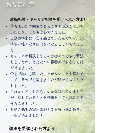
お客様の声
就職相談・キャリア相談を受けられた方より
落ち着いた雰囲気でじっくりとお話を聴いて
いただき、とても安心できました。
自分の将来に不安を感じていたんですが、気
持ちが軽くなり前向きになることができまし
た。
キャリアの相談をするのは初めてで少し緊張
しましたが、あたたかい雰囲気で安心して話
ができました。
今まで誰にも話したことがないことを話して
いて、自分でも驚きましたが話せてスッキリ
しました。
これからどうしたらいいか混乱していました
が、話していることを整理をしてくれたので
落ち着きました。
あやこ先生の雰囲気がとても安心感があり、
不安が消えました！
講座を受講された方より