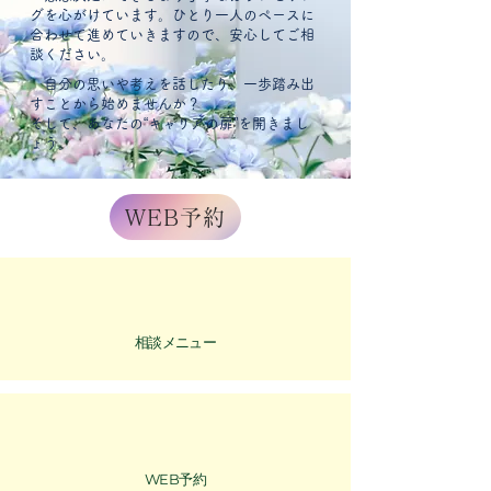
グを心がけています。ひとり一人のペースに
合わせて進めていきますので、安心してご相
談ください。
自分の思いや考えを話したり、一歩踏み出
すことから始めませんか？
そして、あなたの“キャリアの扉”を開きまし
ょう。
WEB予約
相談​メニュー
予約
WEB