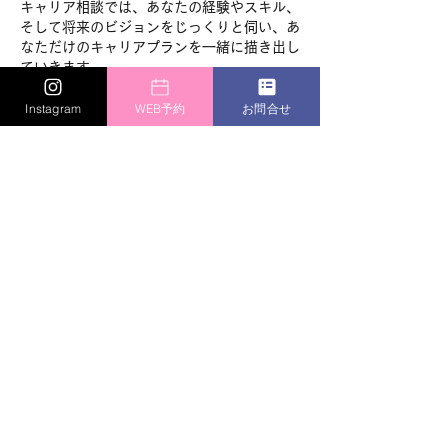
キャリア相談では、あなたの経験やスキル、
そして将来のビジョンをじっくりと伺い、あ
なただけのキャリアプランを一緒に描き出し
ていきます。
なぜ、カラトラヴァのキャリア相談が選ばれ
Instagram
WEB予約
お問合せ
るのか？
"経験豊富なキャリアコンサルタントが担当"
長年の経験と豊富な知識を持つキャリアコン
サルタントが、あなたに寄り添い、客観的な
視点からアドバイスを行います。
じっくりと自分の課題やキャリアについて考
キャンセルポリシー
〈予約の変更、キャンセル〉
予約の変更またはキャンセルは、2日前まで
変更できます。それ以降は、サイトでは変更
できませんので、メールまたはLINE、電話