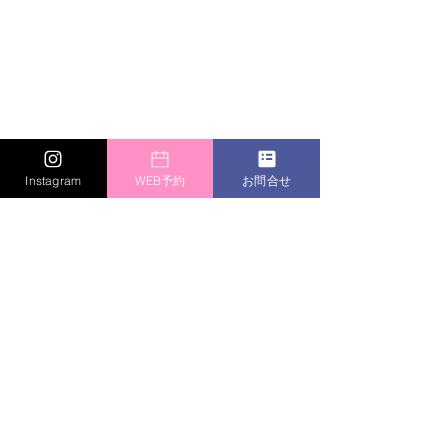
Instagram
WEB予約
お問合せ
#新入社員
#新入社員研修
#社会人マ
ナー
#ビジネスマナー
#カラトラヴァ
講座・研修・講演