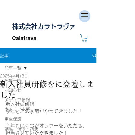
株式会社カラトラヴァ
Calatrava
記事
記事一覧
2025年4月18日
記事一覧
新入社員研修をに登壇しま
お知らせ
した
メディア情報
新入社員研修
キャリア支援
今年もこの季節がやってきました！
更生保護
今年もいくつかオファーをいただき、
講座・研修・講演
担当させていただきました！